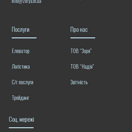
info@zorya.in.ua
Послуги
Про нас
Елеватор
ТОВ “Зоря”
Логістика
ТОВ “Надія”
С/г послуги
Звітність
Трейдинг
Соц. мережі